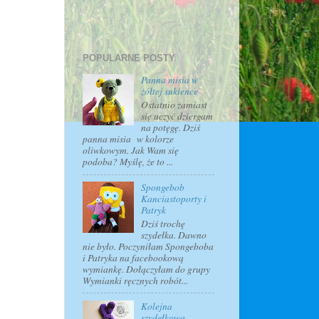
POPULARNE POSTY
Panna misia w
żółtej sukience
Ostatnio zamiast
się uczyć dziergam
na potęgę. Dziś
panna misia w kolorze
oliwkowym. Jak Wam się
podoba? Myślę, że to ...
Spongebob
Kanciastoporty i
Patryk
Dziś trochę
szydełka. Dawno
nie było. Poczyniłam Spongeboba
i Patryka na facebookową
wymiankę. Dołączyłam do grupy
Wymianki ręcznych robót...
Kolejna
szydełkowa