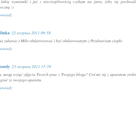
 lubię wymianki i już z niecierpliwością czekam na jutro, żeby się pochwa
neczną :)
owiedz
linka
22 sierpnia 2011 09:58
na zabawa:) Miło obdarowywać i być obdarowanym:) Pozdrawiam ciepło
owiedz
iously
23 sierpnia 2011 15:59
u, mogę wziąć zdjęcia Twoich prac z Twojego bloga? Coś mi się z aparatem zrobi
egrać ze swojego aparatu.
owiedz