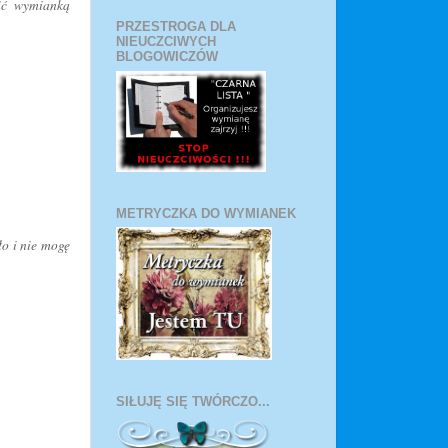
lić wymianką
PRZESTROGA DLA
NIEUCZCIWYCH
BLOGOWICZÓW
METRYCZKA DO WYMIANEK
ło i nie mogę
SIŁUJĘ SIĘ TWÓRCZO...