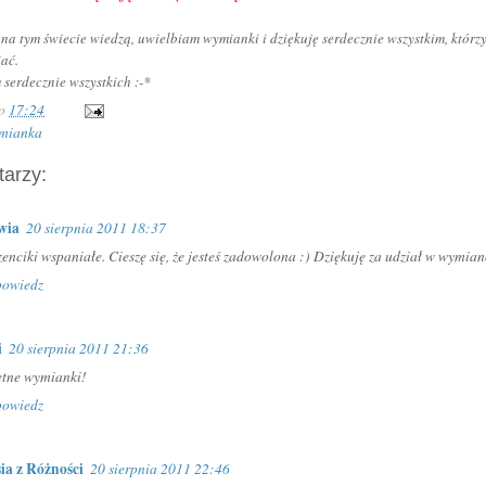
na tym świecie wiedzą, uwielbiam wymianki i dziękuję serdecznie wszystkim, którzy
iać.
erdecznie wszystkich :-*
o
17:24
mianka
arzy:
wia
20 sierpnia 2011 18:37
enciki wspaniałe. Cieszę się, że jesteś zadowolona :) Dziękuję za udział w wymian
owiedz
i
20 sierpnia 2011 21:36
etne wymianki!
owiedz
ia z Różności
20 sierpnia 2011 22:46