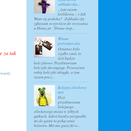
zakładeczka...
...tym razem
królikowa :-) Jak
Wam się podoba? Zakładeczkę
zgłaszam oczywiście do wyzwania
u Diany pt. "Diana insp...
Witam
poświątecznie
Ostatnio było
e za tak
szydło i miś, to
dziś będzie
kolczykowo. Przedstawiam
kolczyki decoupage. Przeważnie
robię kolczyki okrągłe, a tym
iously
.
razem pocz...
Kolejny oliwkowy
miś
Dziś
przedstawiam
kolejnego
oliwkowego misia w żółtych
gatkach. Jakoś bardzo przypadło
mi do gustu to połączenie
kolorów. Miś ma guziczki w...