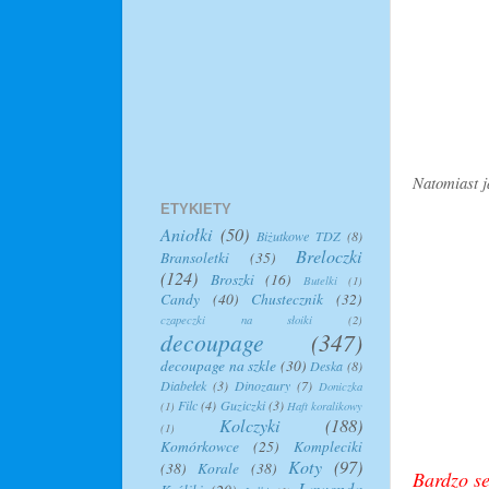
Natomiast j
ETYKIETY
Aniołki
(50)
Biżutkowe TDZ
(8)
Breloczki
Bransoletki
(35)
(124)
Broszki
(16)
Butelki
(1)
Candy
(40)
Chustecznik
(32)
czapeczki na słoiki
(2)
decoupage
(347)
decoupage na szkle
(30)
Deska
(8)
Diabełek
(3)
Dinozaury
(7)
Doniczka
Filc
(4)
Guziczki
(3)
(1)
Haft koralikowy
Kolczyki
(188)
(1)
Komórkowce
(25)
Kompleciki
Koty
(97)
(38)
Korale
(38)
Bardzo se
Lawenda