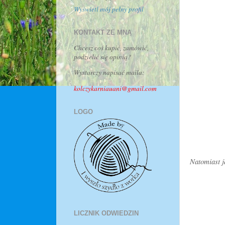
Wyświetl mój pełny profil
KONTAKT ZE MNĄ
Chcesz coś kupić, zamówić,
podzielić się opinią?
Wystarczy napisać maila:
kolczykarniauani@gmail.com
LOGO
Natomiast j
LICZNIK ODWIEDZIN