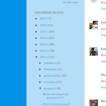
Get this
widget
Fajn
Odp
ARCHIWUM BLOGA
2017
(7)
►
Syl
2016
(63)
►
Sup
2015
(105)
►
Odp
2014
(147)
►
2013
(188)
►
kas
2012
(170)
►
Bar
2011
(135)
▼
Odp
grudnia
(11)
►
listopada
(11)
►
Moj
października
(10)
►
Sło
września
(15)
►
Odp
sierpnia
(10)
▼
Kwiecista eksplozja
kolorów!!!!!!
Bar
Dziś w zielonościach