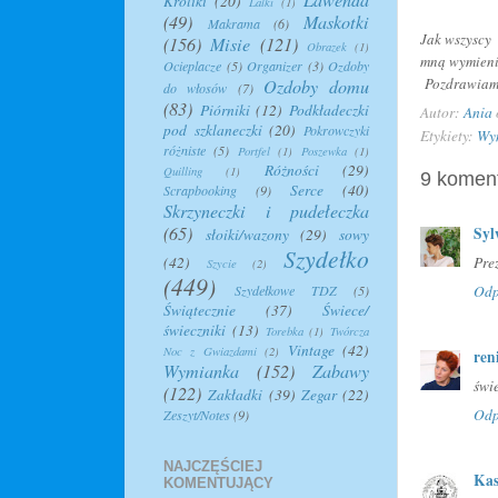
Króliki
(20)
Lalki
(1)
(49)
Maskotki
Makrama
(6)
Jak wszyscy 
(156)
Misie
(121)
Obrazek
(1)
mną wymien
Ocieplacze
(5)
Organizer
(3)
Ozdoby
Pozdrawiam s
Ozdoby domu
do włosów
(7)
(83)
Piórniki
(12)
Podkładeczki
Autor:
Ania
pod szklaneczki
(20)
Pokrowczyki
Etykiety:
Wy
różniste
(5)
Portfel
(1)
Poszewka
(1)
Różności
(29)
Quilling
(1)
9 koment
Serce
(40)
Scrapbooking
(9)
Skrzyneczki i pudełeczka
(65)
Syl
słoiki/wazony
(29)
sowy
Szydełko
(42)
Prez
Szycie
(2)
(449)
Szydełkowe TDZ
(5)
Odp
Świątecznie
(37)
Świece/
świeczniki
(13)
Torebka
(1)
Twórcza
Vintage
(42)
Noc z Gwiazdami
(2)
ren
Wymianka
(152)
Zabawy
świ
(122)
Zakładki
(39)
Zegar
(22)
Odp
Zeszyt/Notes
(9)
NAJCZĘŚCIEJ
Kas
KOMENTUJĄCY