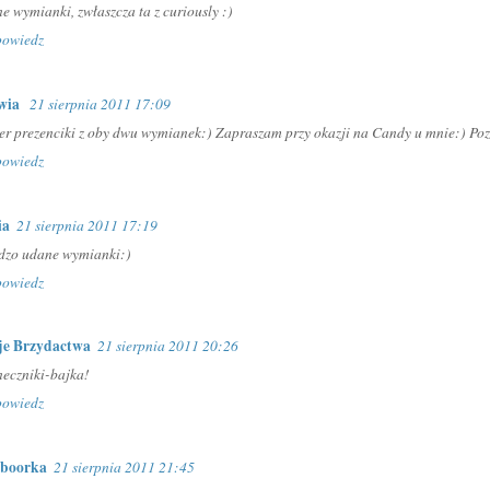
e wymianki, zwłaszcza ta z curiously :)
owiedz
wia
21 sierpnia 2011 17:09
er prezenciki z oby dwu wymianek:) Zapraszam przy okazji na Candy u mnie:) Po
owiedz
ia
21 sierpnia 2011 17:19
dzo udane wymianki:)
owiedz
e Brzydactwa
21 sierpnia 2011 20:26
neczniki-bajka!
owiedz
boorka
21 sierpnia 2011 21:45