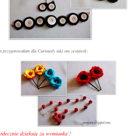
a przygotowałam dla Curiously taki oto zestawik:
rdecznie dziękuję za wymiankę !