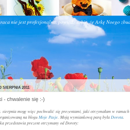
praca nie jest profesjonalna, powiedz sobie, że Arkę Noego zbud
0 SIERPNIA 2011
 - chwalenie się :-)
0. sierpnia mogę więc pochwalić się prezentami, jaki otrzymałam w ramac
organizowaną na blogu
Moje Pasje
. Moją wymiankową parą była
Dorota
.
tka przedstawia prezent otrzymany od Doroty: