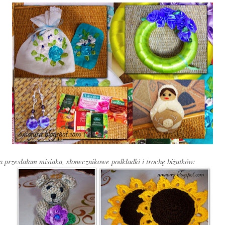
a przesłałam misiaka, słonecznikowe podkładki i trochę biżutków: