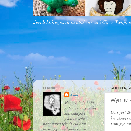
Jeżeli któregoś dnia ktoś zarzuci Ci, że Twoja 
O MNIE
SOBOTA, 2
Ania
Wymianki
Mam na imię Ania,
jestem nauczycielką
Dziś jest 2
matematyki i
kwiatowej 
jednocześnie
Poniższa fo
pasjonatką rękodzieła oraz
twórczego spędzania czasu.