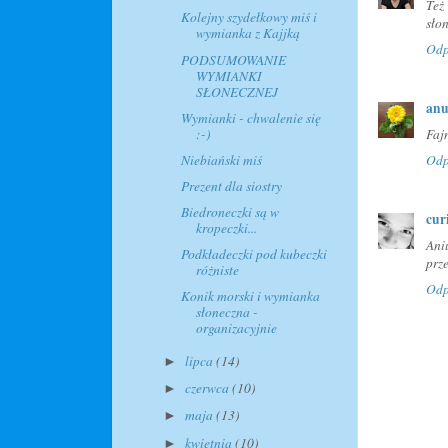
Też
Kolejny szydełkowy miś i
sło
wymianka z Kajjką
Odp
PODSUMOWANIE
WYMIANKI
SŁONECZNEJ
anu
Wymianki - chwalenie się
:-)
Faj
Niebiański miś
Odp
Prezent dla siostry
Biedroneczki są w
cur
kropeczki...
Ani
Podkładeczki pod kubeczki
prz
różniste
Odp
Konik morski i wymianka
słoneczna -
organizacyjnie
lipca
(14)
►
czerwca
(10)
►
maja
(13)
►
kwietnia
(10)
►